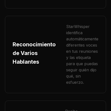
StarWhisper
identifica
automáticamente
Reconocimiento
diferentes voces
en tus reuniones
de Varios
y las etiqueta
Hablantes
para que puedas
seguir quién dijo
qué, sin
esfuerzo.