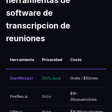
herramientas de
software de
transcripcion de
reuniones
Herramienta
Privacidad
Costo
StarWhisper
100% local
Gratis / $10/mes
$18-
Fireflies.ai
Nube
29/usuario/mes
Otter.ai
Nube
$16.99/usuario/mes