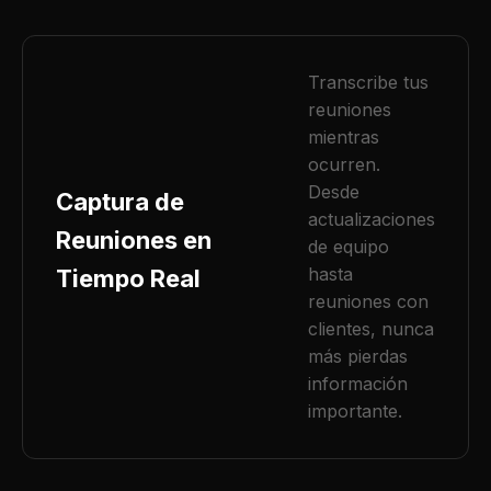
Transcribe tus
reuniones
mientras
ocurren.
Desde
Captura de
actualizaciones
Reuniones en
de equipo
hasta
Tiempo Real
reuniones con
clientes, nunca
más pierdas
información
importante.