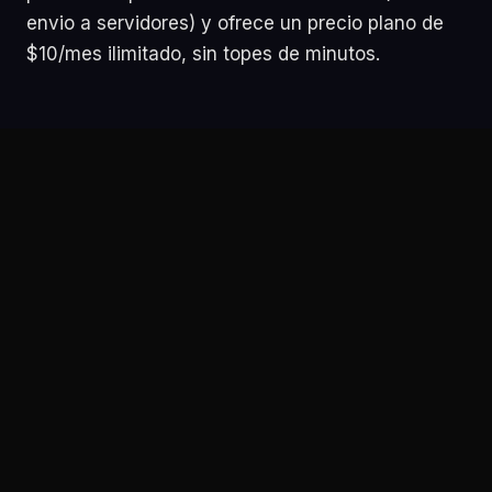
envio a servidores) y ofrece un precio plano de
$10/mes ilimitado, sin topes de minutos.
Comparativa directa:
StarWhisper vs Notta
Notta
StarWhisper