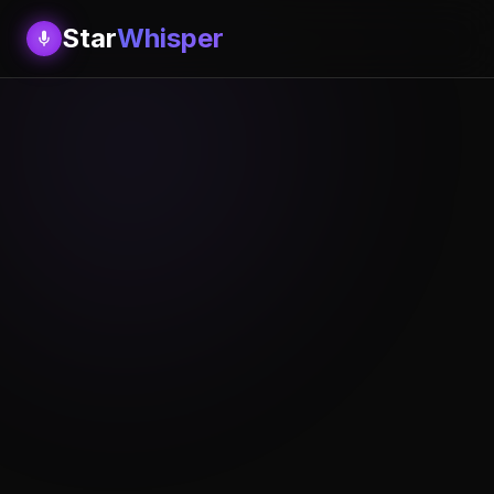
Star
Whisper