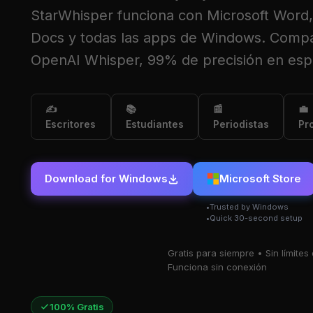
StarWhisper funciona con Microsoft Word
Docs y todas las apps de Windows. Compa
OpenAI Whisper, 99% de precisión en esp
✍️
📚
📰
💼
Escritores
Estudiantes
Periodistas
Pr
Download for Windows
Microsoft Store
Trusted by Windows
Quick 30-second setup
Gratis para siempre
Sin límites
Funciona sin conexión
100% Gratis